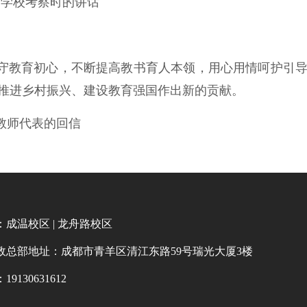
育英学校考察时的讲话
守教育初心，不断提高教书育人本领，用心用情呵护引
推进乡村振兴、建设教育强国作出新的贡献。
岗教师代表的回信
：
成温校区
|
龙舟路校区
政总部地址：成都市青羊区清江东路59号瑞光大厦3楼
9130631612